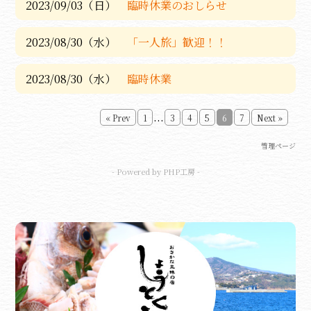
2023/09/03（日）
臨時休業のおしらせ
2023/08/30（水）
「一人旅」歓迎！！
2023/08/30（水）
臨時休業
...
« Prev
1
3
4
5
6
7
Next »
管理ページ
- Powered by PHP工房 -